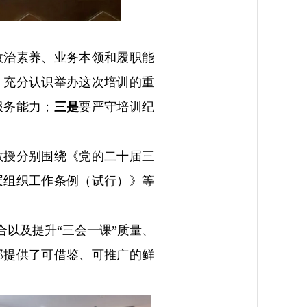
政治素养、业务本领和履职能
，充分认识举办这次培训的重
服务能力；
三是
要严守培训纪
教授分别围绕《党的二十届三
层组织工作条例（试行）》等
以及提升“三会一课”质量、
部提供了可借鉴、可推广的鲜