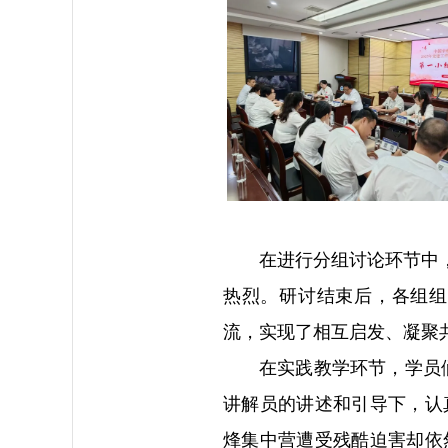
在进行分组讨论环节中
热烈。研讨结束后，各组组
流，实现了相互启发、凝聚
在实践教学环节，学员
讲解员的讲述和引导下，认
烽集中营遭受残酷迫害却依