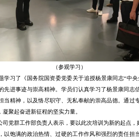
（参观学习）
题学习了《国务院国资委党委关于追授杨景康同志“中央
的先进事迹与崇高精神。学员们认真学习了杨景康同志
担当精神，以及恪尽职守、无私奉献的崇高品德。通过
，凝聚起奋进新征程的坚实力量。
公司党群工作部负责人表示，要以此次培训为新的起点，始
，以饱满的政治热情、过硬的工作作风和强烈的责任担