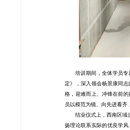
培训期间，全体学员专
定》，深入领会杨景康同志
格，迎难而上、冲锋在前的
员以模范为镜、向先进看齐
结业仪式上，西南区域
扬理论联系实际的优良学风