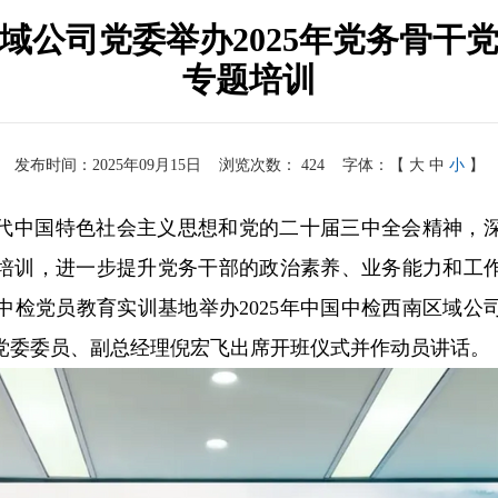
域公司党委举办2025年党务骨干
专题培训
发布时间：2025年09月15日
浏览次数：
424
字体：【
大
中
小
】
代中国特色社会主义思想和党的二十届三中全会精神，
培训，进一步提升党务干部的政治素养、业务能力和工
中检党员教育实训基地举办2025年中国中检西南区域
党委委员、副总经理倪宏飞出席开班仪式并作动员讲话。