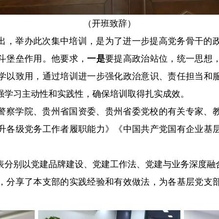
（开班致辞）
出，举办此次集中培训，是为了进一步提高党务骨干的
斗堡垒作用。他要求，
一是
要提高政治站位，统一思想
学以致用，通过培训进一步强化政治意识、责任担当和
强学习主动性和实践性，确保培训取得扎实成效。
警察学院、贵州省国资委、贵州省委党校的有关专家、
升各级党务工作者履职能力》《中国共产党国有企业基
表分别以党建品牌建设、党建工作法、党建与业务深度融合
，分享了本支部的实践经验和有效做法，为各基层党支