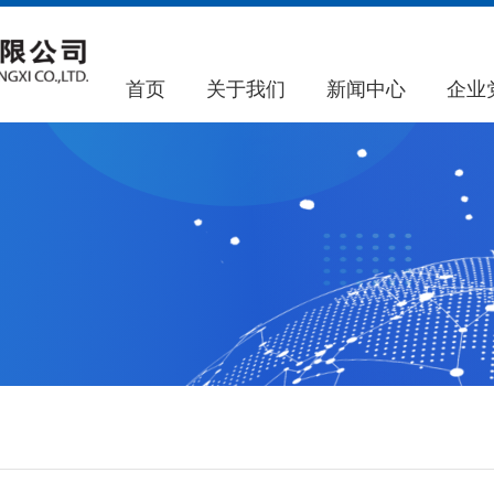
首页
关于我们
新闻中心
企业