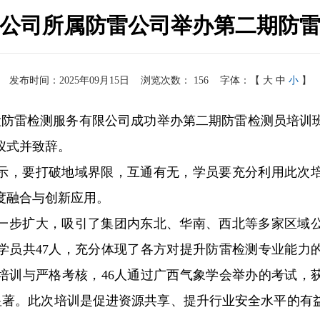
公司所属防雷公司举办第二期防
发布时间：2025年09月15日
浏览次数：
156
字体：【
大
中
小
】
中检防雷检测服务有限公司成功举办第二期防雷检测员培训
仪式并致辞。
示，要打破地域界限，互通有无，学员要充分利用此次
度融合与创新应用。
一步扩大，吸引了集团内东北、华南、西北等多家区域
学员共47人，充分体现了各方对提升防雷检测专业能力
培训与严格考核，46人通过广西气象学会举办的考试，
效显著。此次培训是促进资源共享、提升行业安全水平的