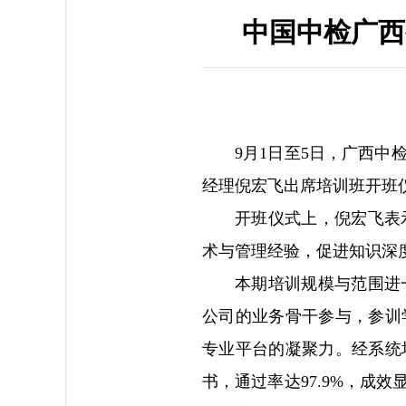
中国中检广西
9月1日至5日，广西
经理倪宏飞出席培训班开班
开班仪式上，倪宏飞表
术与管理经验，促进知识深
本期培训规模与范围进
公司的业务骨干参与，参训
专业平台的凝聚力。经系统
书，通过率达97.9%，成